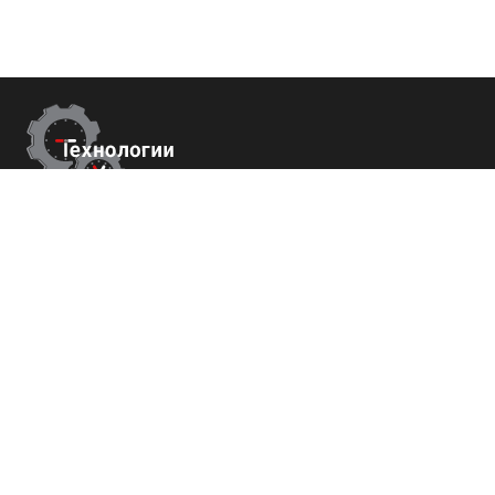
Контакты
г.Пятигорск,
ул. Университетская 41
+7 (800) 700-82-78
order@tech-success.ru
© Технологии успеха 2009-2026
Покупателям