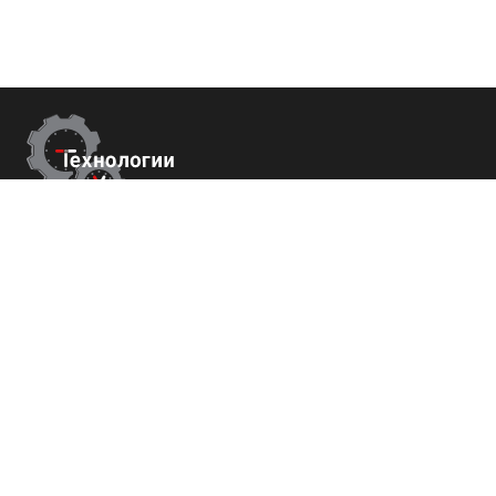
Контакты
г.Пятигорск,
ул. Университетская 41
+7 (800) 700-82-78
order@tech-success.ru
© Технологии успеха 2009-2026
Покупателям