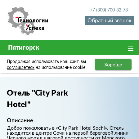
+7 (800) 700-82-78
Обратный звонок
Пятигорск
Продолжая использовать наш сайт, вы
Хорошо
Портфолио
Отель "City Park Hotel"
соглашаетесь
на использование cookie
Отель "City Park
Hotel"
Описание:
Добро пожаловать в «City Park Hotel Sochi». Отель
находится в центре Сочи на первой береговой линии
Черного моря в шаговой доступности от Морского