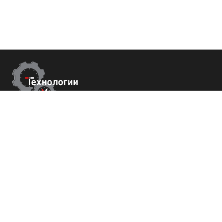
Контакты
г.Пятигорск,
ул. Университетская 41
+7 (800) 700-82-78
order@tech-success.ru
© Технологии успеха 2009-2026