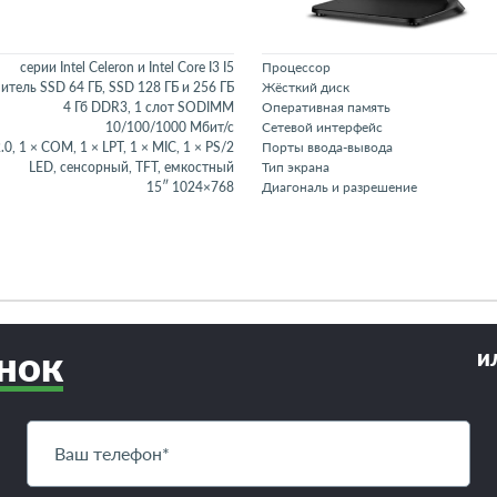
серии Intel Celeron и Intel Core I3 I5
Процессор
тель SSD 64 ГБ, SSD 128 ГБ и 256 ГБ
Жёсткий диск
4 Гб DDR3, 1 слот SODIMM
Оперативная память
10/100/1000 Мбит/с
Сетевой интерфейс
.0, 1 × COM, 1 × LPT, 1 × MIC, 1 × PS/2
Порты ввода-вывода
LED, сенсорный, TFT, емкостный
Тип экрана
15″ 1024×768
Диагональ и разрешение
нок
и