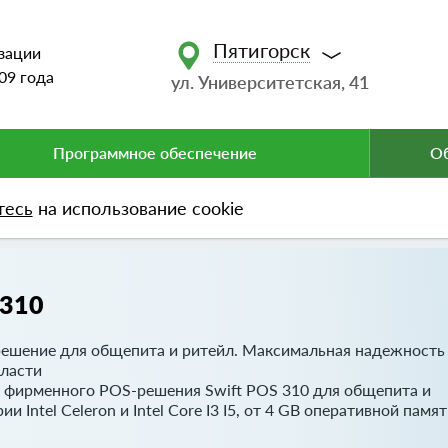
Пятигорск
зации
09 года
ул. Университетская, 41
Программное обеспечение
Об
тесь
на использование cookie
алы)
Сенсорные моноблоки Swift
T310
решение для общепита и ритейл. Максимальная надежность
бласти
ж фирменного POS-решения Swift POS 310 для общепита и
Intel Celeron и Intel Core I3 I5, от 4 GB оперативной памят