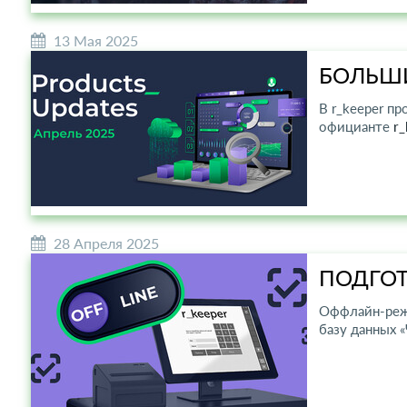
13 Мая 2025
БОЛЬШИ
В r_keeper п
официанте
r_
28 Апреля 2025
ПОДГОТ
Оффлайн-режи
базу данных «