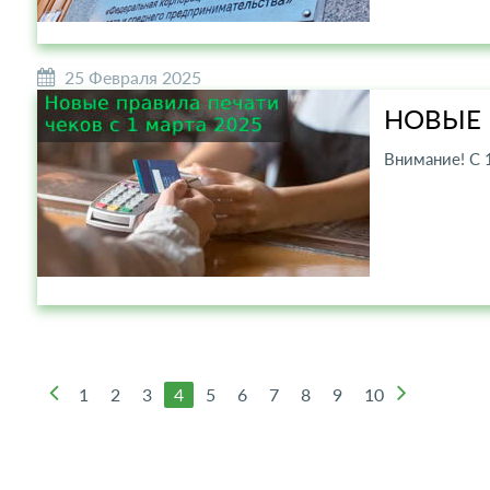
25 Февраля 2025
НОВЫЕ 
Внимание! С 
1
2
3
4
5
6
7
8
9
10