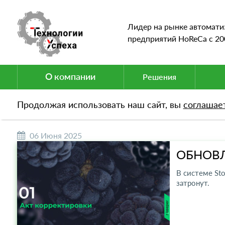
Лидер на рынке автомати
предприятий HoReCa c 20
О компании
Решения
НОВОСТИ
Продолжая использовать наш сайт, вы
соглашае
06 Июня 2025
ОБНОВЛ
В системе St
затронут.