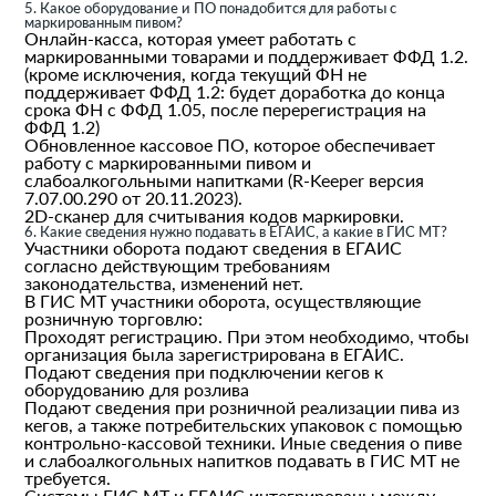
5. Какое оборудование и ПО понадобится для работы с
маркированным пивом?
Онлайн-касса, которая умеет работать с
маркированными товарами и поддерживает ФФД 1.2.
(кроме исключения, когда текущий ФН не
поддерживает ФФД 1.2: будет доработка до конца
срока ФН с ФФД 1.05, после перерегистрация на
ФФД 1.2)
Обновленное кассовое ПО, которое обеспечивает
работу с маркированными пивом и
слабоалкогольными напитками (R-Keeper версия
7.07.00.290 от 20.11.2023).
2D-сканер для считывания кодов маркировки.
6. Какие сведения нужно подавать в ЕГАИС, а какие в ГИС МТ?
Участники оборота подают сведения в ЕГАИС
согласно действующим требованиям
законодательства, изменений нет.
В ГИС МТ участники оборота, осуществляющие
розничную торговлю:
Проходят регистрацию. При этом необходимо, чтобы
организация была зарегистрирована в ЕГАИС.
Подают сведения при подключении кегов к
оборудованию для розлива
Подают сведения при розничной реализации пива из
кегов, а также потребительских упаковок с помощью
контрольно-кассовой техники. Иные сведения о пиве
и слабоалкогольных напитков подавать в ГИС МТ не
требуется.
Системы ГИС МТ и ЕГАИС интегрированы между