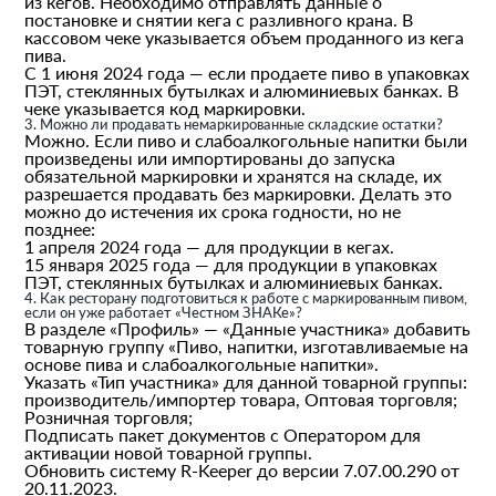
из кегов. Необходимо отправлять данные о
постановке и снятии кега с разливного крана. В
кассовом чеке указывается объем проданного из кега
пива.
С 1 июня 2024 года — если продаете пиво в упаковках
ПЭТ, стеклянных бутылках и алюминиевых банках. В
чеке указывается код маркировки.
3. Можно ли продавать немаркированные складские остатки?
Можно. Если пиво и слабоалкогольные напитки были
произведены или импортированы до запуска
обязательной маркировки и хранятся на складе, их
разрешается продавать без маркировки. Делать это
можно до истечения их срока годности, но не
позднее:
1 апреля 2024 года — для продукции в кегах.
15 января 2025 года — для продукции в упаковках
ПЭТ, стеклянных бутылках и алюминиевых банках.
4. Как ресторану подготовиться к работе с маркированным пивом,
если он уже работает «Честном ЗНАКе»?
В разделе «Профиль» — «Данные участника» добавить
товарную группу «Пиво, напитки, изготавливаемые на
основе пива и слабоалкогольные напитки».
Указать «Тип участника» для данной товарной группы:
производитель/импортер товара, Оптовая торговля;
Розничная торговля;
Подписать пакет документов с Оператором для
активации новой товарной группы.
Обновить систему R-Keeper до версии 7.07.00.290 от
20.11.2023.