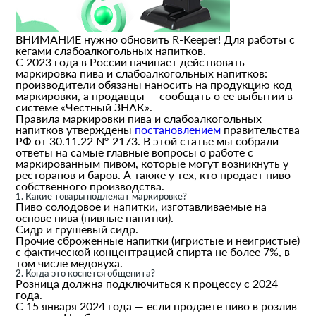
ВНИМАНИЕ нужно обновить R-Keeper! Для работы с
кегами слабоалкогольных напитков.
С 2023 года в России начинает действовать
маркировка пива и слабоалкогольных напитков:
производители обязаны наносить на продукцию код
маркировки, а продавцы — сообщать о ее выбытии в
системе «Честный ЗНАК».
Правила маркировки пива и слабоалкогольных
напитков утверждены
постановлением
правительства
РФ от 30.11.22 № 2173. В этой статье мы собрали
ответы на самые главные вопросы о работе с
маркированным пивом, которые могут возникнуть у
ресторанов и баров. А также у тех, кто продает пиво
собственного производства.
1. Какие товары подлежат маркировке?
Пиво солодовое и напитки, изготавливаемые на
основе пива (пивные напитки).
Сидр и грушевый сидр.
Прочие сброженные напитки (игристые и неигристые)
с фактической концентрацией спирта не более 7%, в
том числе медовуха.
2. Когда это коснется общепита?
Розница должна подключиться к процессу с 2024
года.
С 15 января 2024 года — если продаете пиво в розлив