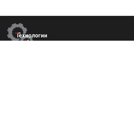
Контакты
г.Пятигорск,
ул. Университетская 41
+7 (800) 700-82-78
order@tech-success.ru
© Технологии успеха 2009-2026
Покупателям