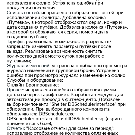
исправления фолио. Устранена ошибка при
продлении поселения;
Список гостей:
исправлено отображение гостей при
использовании фильтра. Добавлена колонка
«Путёвка», в которой отображаются серия, номер и
дата создания путёвки. Добавлена колонка «Путёвка»,
в которой отображаются серия, номер и дата
создания путёвки;
Тарифы:
реализована возможность разрешать/
запрещать изменять параметры путёвки после
выезда. Реализована возможность считать
количество дней вместо суток при работе с
путёвками;
Журнал изменений:
устранена ошибка при просмотра
журнала изменений в групповой брони. Устранена
ошибка при просмотра журнала изменений на фолио;
Службы и оборудование;
Онлайн-Бронирование;
Прочее:
исправлена ошибка отображения суммы
доплаты через тариф-пакет. Разработан модуль для
автоматизации прохода в фитнес-центр. Добавлен
выбор компонента "Shelter DBSchedulerInterface" при
обновлении. При выборе данного компонента
обновляются: DBScheduler.exe,
DBSchedulerInterface.dll и dllDBScheduler.sql (скрипт
применяется к базе);
Отчеты:
"Кассовые отчеты для смен за период":
исправлено отображение количества оплаченных