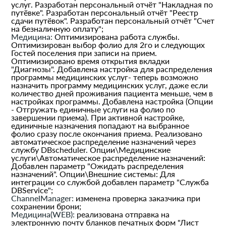
услуг. Разработан персональный отчёт "Накладная по
путёвке". Разработан персональный отчёт "Реестр
сдачи путёвок". Разработан персональный отчёт "Счет
на безналичную оплату";
Медицина:
Оптимизирована работа службы.
Оптимизирован выбор фолио для 2го и следующих
Гостей поселения при записи на прием.
Оптимизировано время открытия вкладки
"Диагнозы". Добавлена настройка для распределения
программы медицинских услуг- теперь возможно
назначить программу медицинских услуг, даже если
количество дней проживания пациента меньше, чем в
настройках программы. Добавлена настройка (Опции
- Отгружать единичные услуги на фолио по
завершении приема). При активной настройке,
единичные назначения попадают на выбранное
фолио сразу после окончания приема. Реализовано
автоматическое распределение назначений через
службу DBscheduler. Опции\Медицинские
услуги\Автоматическое распределение назначений:
Добавлен параметр "Ожидать распределения
назначений". Опции\Внешние системы: Для
интеграции со службой добавлен параметр "Служба
DBService";
ChannelManager:
изменена проверка заказчика при
сохранении брони;
Медицина(WEB):
реализована отправка на
электронную почту бланков печатных форм "Лист