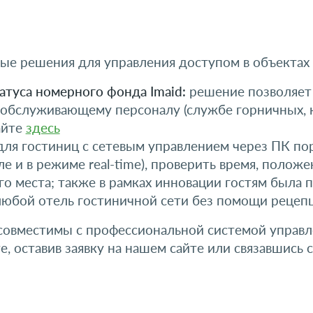
е решения для управления доступом в объектах
туса номерного фонда Imaid:
решение позволяет 
обслуживающему персоналу (службе горничных, кл
айте
здесь
для гостиниц с сетевым управлением через ПК по
е и в режиме real-time), проверить время, положе
его места; также в рамках инновации гостям была
любой отель гостиничной сети без помощи рецеп
овместимы с профессиональной системой управле
, оставив заявку на нашем сайте или связавшис