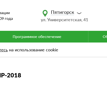
Пятигорск
зации
09 года
ул. Университетская, 41
Программное обеспечение
Об
тесь
на использование cookie
018
ИР-2018