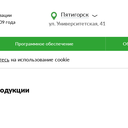
Пятигорск
зации
09 года
ул. Университетская, 41
Программное обеспечение
Об
тесь
на использование cookie
укции
родукции